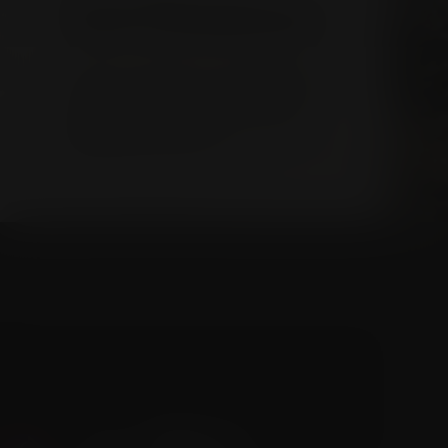
introduktion
I den här serien som är uppdelad
i fyra avsnitt riktar vi blicken mot
vinlandet Chile. Vi börjar med en
introduktion tillsammans med
bröderna De Martino.