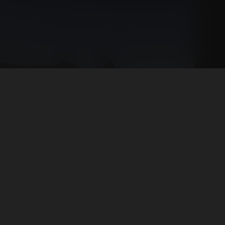
2023-04-13
Vinlandet Chile
Chile är ett land med en rik historia när det
kommer till vinproduktion. Vinrankorna
introducerades i landet av spanska erövrare
på 1500-talet, och sedan dess har vinodlingen