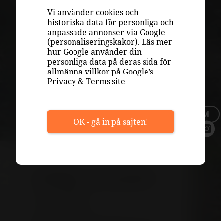
INSPIRATION
Vi använder cookies och
VÄLJA RÄTT VIN
historiska data för personliga och
anpassade annonser via Google
PLAY
(personaliseringskakor). Läs mer
hur Google använder din
OM OSS
personliga data på deras sida för
allmänna villkor på
Google’s
TOPPLISTOR
Privacy & Terms site
TILLFÄLLIGT SORTIMENT
BLI MEDLEM
OK - gå in på sajten!
Chile avsnitt
1 – En