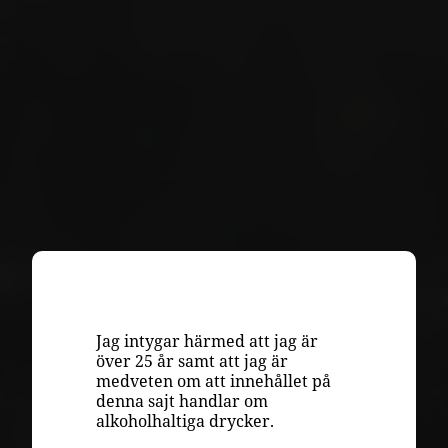
VINKUNSKAP
LAGRING
Jag intygar härmed att jag är
över 25 år samt att jag är
DRUVOR
medveten om att innehållet på
denna sajt handlar om
RECEPT
alkoholhaltiga drycker.