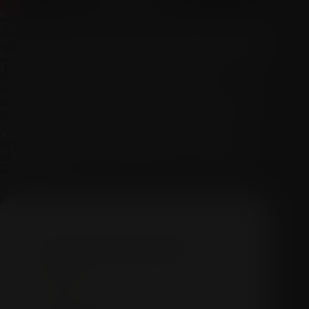
Chile – nya världen fullt av bulkviner eller ett land
som gjort vin sedan 1500-talet och bygger på både
hantverk och tradition? Jag heter Daniella Lundh
Egenäs och är sommelier. I september 2022 var
jag på en fantastisk resa där vi bilade från
Santiago ända ner till Chiles Patagonien. Med på
resan var också Madeleine Stenwreth MW. Hon
jobbar mycket med Sydamerika i vanliga fall. I
den här serien som är uppdelad i fyra avsnitt
riktar vi blicken mot vinlandet Chile. Vi börjar
med en introduktion tillsammans med bröderna
De Martino.
De Martino Legado
78
4697
750
13