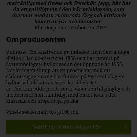
matvänligt med finess och fräschör. Japp, här har
du ett pålitligt vin i den här prisklassen, som
charmar med sin rubinröda färg och kittlande
bukett av bär och blomster”
– Elin Börjesson, Vinbörsen 2023
Om producenten
Vinhuset Fontanafredda grundades i byn Serralunga
d’Alba i Barolo-distriktet 1858 och har funnits på
Systembolagets hyllor sedan det öppnade år 1955.
Det är ingen slump att en producent med ett
sådant engagemang har funnits på Systembolagets
hyllor och älskats av svenskar i hela 67
år. Fontanfredda producerar viner i en tillgänglig och
modern stil men samtidigt med en fot kvar i det
klassiska och ursprungstypiska.
Vinets sockerhalt: 0,3 g/100 ml.
Beställ via Systembolaget här