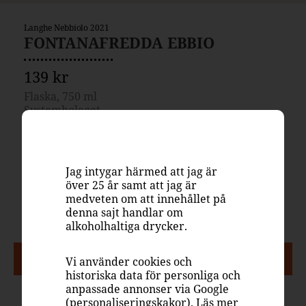
Langhe Nebbiolo 2021
FONTANAFREDDA EBBIO
139 kr
Flaska, 750 ml
Systembolaget
2230001
Italien, Piemonte, Langhe
Rött vin, kryddigt & mustigt
Jag intygar härmed att jag är
över 25 år samt att jag är
Nebbiolo
medveten om att innehållet på
13.5%
denna sajt handlar om
alkoholhaltiga drycker.
PASSAR TILL
Vi använder cookies och
historiska data för personliga och
anpassade annonser via Google
(personaliseringskakor). Läs mer